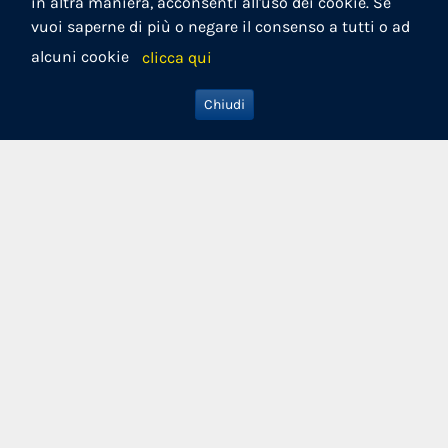
in altra maniera, acconsenti all'uso dei cookie. Se
vuoi saperne di più o negare il consenso a tutti o ad
alcuni cookie
clicca qui
Chiudi
Rimani aggiornato
Non esitare a contattarci per qualsiasi info
Contattaci