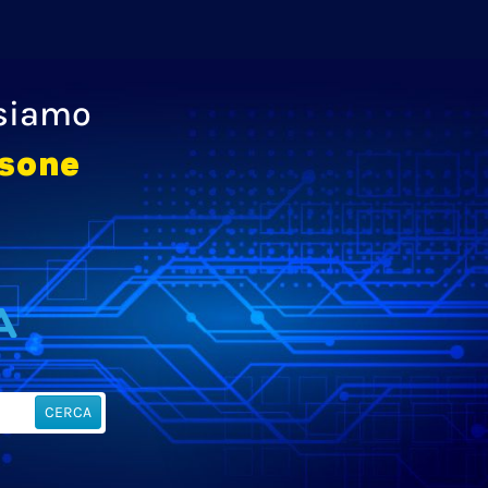
 siamo
rsone
CERCA