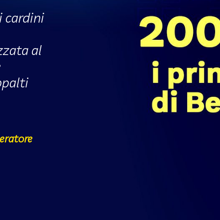
 cardini
zzata al
e
palti
peratore