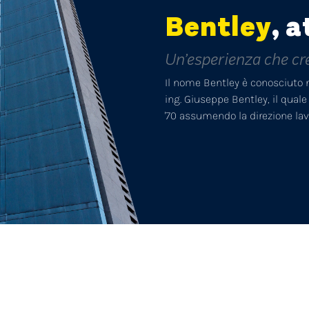
Bentley
,
a
Un’esperienza che cr
Il nome Bentley è conosciuto nel
ing. Giuseppe Bentley, il qual
'70 assumendo la direzione lavori