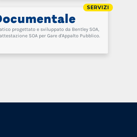
SERVIZI
Documentale
tico progettato e sviluppato da Bentley SOA,
i attestazione SOA per Gare d'Appalto Pubblico.