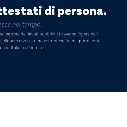
ttestati di persona.
esce nel tempo.
 settore dei lavori pubblici attraverso l'opera dell'
e collaborò con numerose imprese fin dai primi anni
 in Italia e all'estero.